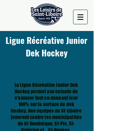
Ligue Récréative Junior
Dek Hockey
La Ligue Récréative Junior Dek
Hockey permet aux enfants de
s'amuser tout en donnant leur
100% sur la surface de dek
hockey. Nos équipes de St-Liboire
joueront contre les municipalités
de St-Dominique, St-Pie, St-
Valérien et St-Hugues.