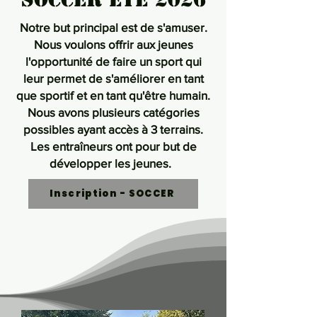
Notre but principal est de s'amuser.
Nous voulons offrir aux jeunes
l'opportunité de faire un sport qui
leur permet de s'améliorer en tant
que sportif et en tant qu'être humain.
Nous avons plusieurs catégories
possibles ayant accès à 3 terrains.
Les entraîneurs ont pour but de
développer les jeunes.
Inscription - SOCCER