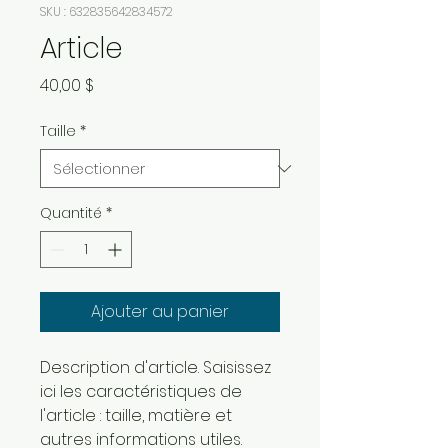
SKU : 632835642834572
Article
Prix
40,00 $
Taille
*
Quantité
*
Ajouter au panier
Description d'article. Saisissez 
ici les caractéristiques de 
l'article : taille, matière et 
autres informations utiles.