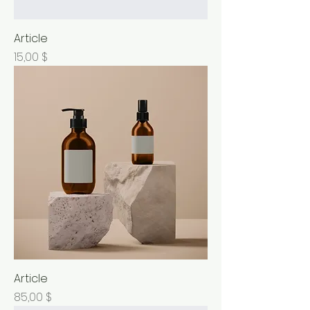
Article
Prix
15,00 $
Article
Prix
85,00 $